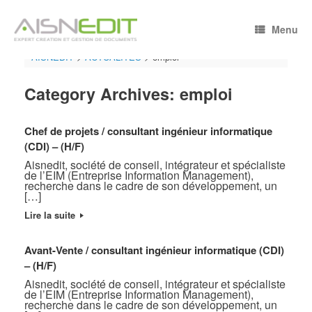
Skip
to
Menu
content
AISNEDIT
>
ACTUALITÉS
>
emploi
Category Archives:
emploi
Chef de projets / consultant ingénieur informatique
(CDI) – (H/F)
Aisnedit, société de conseil, intégrateur et spécialiste
de l’EIM (Entreprise Information Management),
recherche dans le cadre de son développement, un
[…]
Lire la suite
Avant-Vente / consultant ingénieur informatique (CDI)
– (H/F)
Aisnedit, société de conseil, intégrateur et spécialiste
de l’EIM (Entreprise Information Management),
recherche dans le cadre de son développement, un